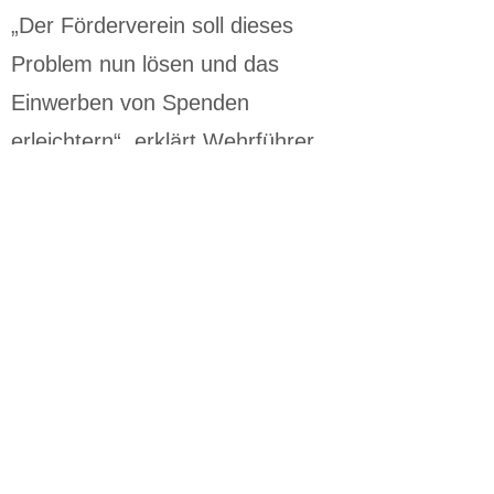
„Der Förderverein soll dieses
Problem nun lösen und das
Einwerben von Spenden
erleichtern“, erklärt Wehrführer
Bernd Schröder. Die Förderbeiträge
und Spenden sind dabei
ausschließlich für die Förderung
und Pflege des Feuerwehrwesens
gedacht. Die Gründungsmitglieder
verfolgen klare Ziele wie die
Brandschutzerziehung, die
Aufklärung der Bevölkerung, die
Förderung der Pflege der